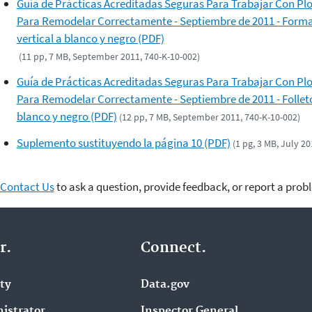
Guía de Prácticas Acreditadas Seguras Para Trabajar Con P
Para Remodelar Correctamente - Septiembre de 2011 - Form
vertical a blanco y negro (PDF)
(11 pp, 7 MB, September 2011, 740-K-10-002)
Guía de Prácticas Acreditadas Seguras Para Trabajar Con P
Para Remodelar Correctamente - Septiembre de 2011 - Follet
blanco y negro (PDF)
(12 pp, 7 MB, September 2011, 740-K-10-002)
Suplemento sustituyendo la página 10 (PDF)
(1 pg, 3 MB, July 20
Contact Us
to ask a question, provide feedback, or report a prob
r.
Connect.
ity
Data.gov
istrator
Inspector General