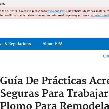
Jump to main content
ent.
to the current EPA website, please go to
www.epa.gov
. This website is historical material 
ated and links to external websites and some internal pages may not work.
More informat
ws & Regulations
About EPA
CO
Guía De Prácticas Acr
Seguras Para Trabajar
Plomo Para Remodela