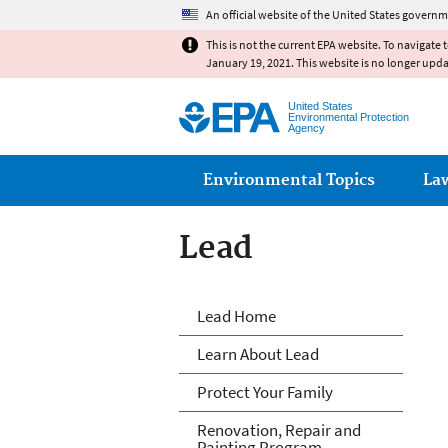
An official website of the United States governm
This is not the current EPA website. To navigate 
January 19, 2021. This website is no longer upd
United States
Environmental Protection
Agency
Main menu
Environmental Topics
La
Lead
Lead
Lead Home
Learn About Lead
Protect Your Family
Renovation, Repair and
Painting Program