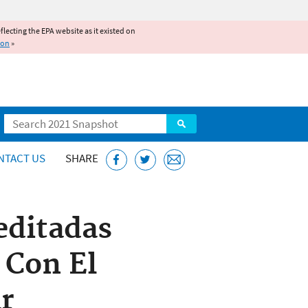
reflecting the EPA website as it existed on
ion
»
Search
NTACT US
SHARE
editadas
 Con El
r