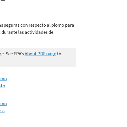
cas seguras con respecto al plomo para
s durante las actividades de
ge. See EPA’s
About PDF page
to
lomo
ato
lomo
o a