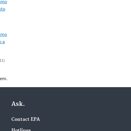
lomo
ato
lomo
o a
11)
lem.
Ask.
Contact EPA
Hotlines