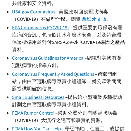
共健康和安全資料。
USA.gov Coronavirus
–美國政府回應冠狀病毒
（COVID-19）在做些什麼。瀏覽
西班牙文版
。
EPA Coronavirus (COVID-19)
– 提供重要的環保署有關
疾病的資源，包括飲用水和廢水安全，以及符合環
保署標準用於對付SARS-CoV-2即COVID-19導因之產品
資料。
Coronavirus Guidelines for America
–總統對美國有關
冠狀病毒的指導方針。
Coronavirus Frequently Asked Questions
–跨部門網
站，由白宮冠狀病毒專責小組組織，就公眾常問問
題提供明確的信息。
Small Business Resources
–提供給小型商業多種援助
計劃之白宮冠狀病毒專責小組資料。
FEMA Rumor Control
–幫助公眾分別有關冠狀病毒
（COVID-19）大流行之謠言和事實的資源。
FEMA How You Can Help
– 學習捐助，任義工，或提供