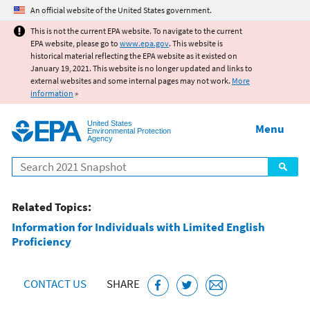
Jump to main content
An official website of the United States government.
This is not the current EPA website. To navigate to the current
EPA website, please go to
www.epa.gov
. This website is
historical material reflecting the EPA website as it existed on
January 19, 2021. This website is no longer updated and links to
external websites and some internal pages may not work.
More
information
»
United States
Menu
Environmental Protection
Agency
Search
Related Topics:
Information for Individuals with Limited English
Proficiency
CONTACT US
SHARE