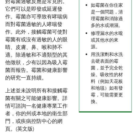
對霉菌過敏反應是常見的。
如霉菌在你住家
它們可以是即發或延遲發
是一個問題，清
作。霉菌亦可導致有哮喘病
理霉菌和消除過
而對霉菌過敏的人哮喘發
多的水或潮濕。
作。此外，接觸霉菌可使對
修理漏水的水嚨
霉菌有或沒有過敏的人的眼
或其他水的來
源。
睛、皮膚、鼻、喉和肺不
適。除過敏和不適類型的其
用洗潔劑和水洗
去硬表面的霉
他徵狀，少有以因為吸入霉
菌，並予完全乾
菌而報告。霉菌和健康影響
燥。吸收性的材
的研究一直持續。
料（例如天花板
和地毯）如有發
上述並未說明所有和接觸霉
霉，可能需要更
菌有關之可能健康影響。詳
換。
情可諮詢一名健康專業工作
者，你的州或本地的衛生部
門，或疾病控防中心的網
頁。(英文版)