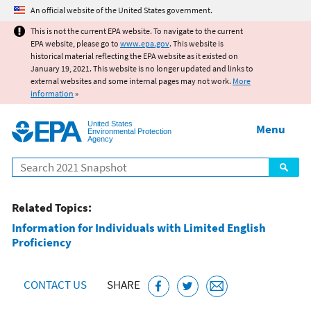
Jump to main content
An official website of the United States government.
This is not the current EPA website. To navigate to the current
EPA website, please go to
www.epa.gov
. This website is
historical material reflecting the EPA website as it existed on
January 19, 2021. This website is no longer updated and links to
external websites and some internal pages may not work.
More
information
»
United States
Menu
Environmental Protection
Agency
Search
Related Topics:
Information for Individuals with Limited English
Proficiency
CONTACT US
SHARE