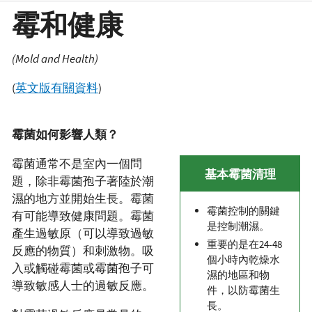
霉和健康
(Mold and Health)
(
英文版有關資料
)
霉菌如何影響人類？
霉菌通常不是室內一個問
基本霉菌清理
題，除非霉菌孢子著陸於潮
濕的地方並開始生長。霉菌
霉菌控制的關鍵
有可能導致健康問題。霉菌
是控制潮濕。
產生過敏原（可以導致過敏
重要的是在24-48
反應的物質）和刺激物。吸
個小時內乾燥水
入或觸碰霉菌或霉菌孢子可
濕的地區和物
導致敏感人士的過敏反應。
件，以防霉菌生
長。