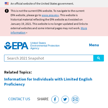
Jump to main content
An official website of the United States government.
This is not the current EPA website. To navigate to the current
EPA website, please go to
www.epa.gov
. This website is
historical material reflecting the EPA website as it existed on
January 19, 2021. This website is no longer updated and links to
external websites and some internal pages may not work.
More
information
»
United States
Menu
Environmental Protection
Agency
Search
Related Topics:
Information for Individuals with Limited English
Proficiency
CONTACT US
SHARE