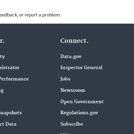
feedback, or report a problem.
r.
Connect.
ity
Data.gov
istrator
Inspector General
Performance
Jobs
ng
Newsroom
Open Government
Snapshots
Regulations.gov
ct Data
Subscribe