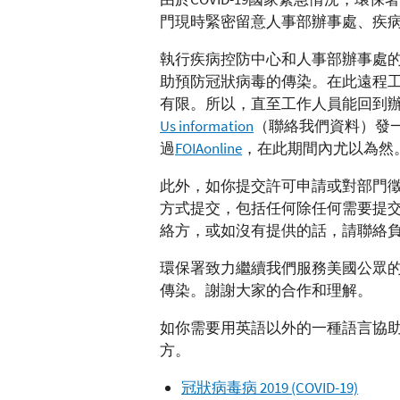
門現時緊密留意人事部辦事處、疾
執行疾病控防中心和人事部辦事處
助預防冠狀病毒的傳染。在此遠程
有限。所以，直至工作人員能回到
Us information
（聯絡我們資料）發一
過
FOIAonline
，在此期間內尤以為然
此外，如你提交許可申請或對部門
方式提交，包括任何除任何需要提
絡方，或如沒有提供的話，請聯絡
環保署致力繼續我們服務美國公眾
傳染。謝謝大家的合作和理解。
如你需要用英語以外的一種語言協
方。
冠狀病毒病 2019 (COVID-19)