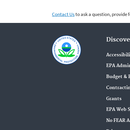
Contact Us
to ask a question, provide 
Discove
Accessibil
EPA Admin
Budget & 
Contracti
Grants
EPA Web 
No FEAR A