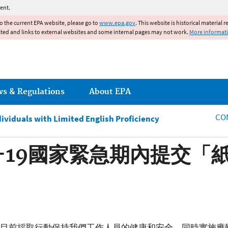
Jump to main content
ent.
to the current EPA website, please go to
www.epa.gov
. This website is historical material 
ated and links to external websites and some internal pages may not work.
More informat
ws & Regulations
About EPA
CO
dividuals with Limited English Proficiency
D-19國家緊急期內提交「
，環保署目前採取行動保持我們工作人員的健康和安全，同時實施