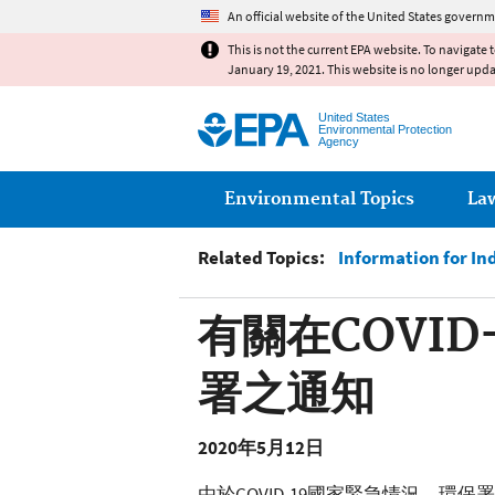
An official website of the United States governm
This is not the current EPA website. To navigate 
January 19, 2021. This website is no longer upd
United States
Environmental Protection
Agency
Main menu
Environmental Topics
La
Related Topics:
Information for In
有關在COVI
署之通知
2020
年
5
月
12
日
由於COVID-19國家緊急情況