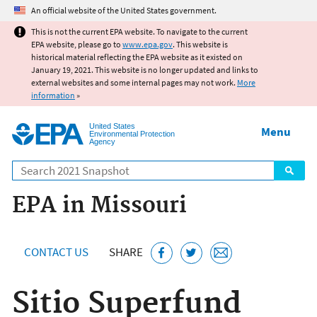
Jump to main content
An official website of the United States government.
This is not the current EPA website. To navigate to the current
EPA website, please go to
www.epa.gov
. This website is
historical material reflecting the EPA website as it existed on
January 19, 2021. This website is no longer updated and links to
external websites and some internal pages may not work.
More
information
»
United States
Menu
Environmental Protection
Agency
Search
EPA in Missouri
CONTACT US
SHARE
Sitio Superfund