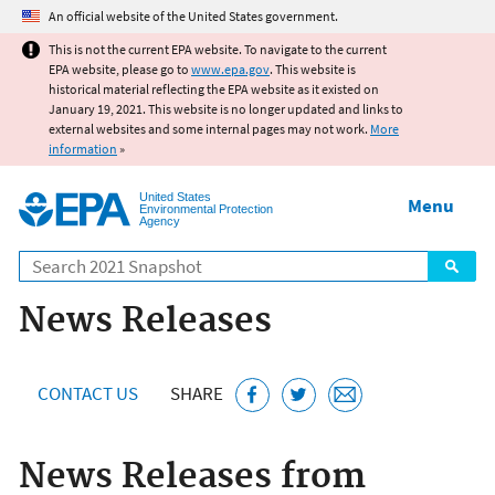
Jump to main content
An official website of the United States government.
This is not the current EPA website. To navigate to the current
EPA website, please go to
www.epa.gov
. This website is
historical material reflecting the EPA website as it existed on
January 19, 2021. This website is no longer updated and links to
external websites and some internal pages may not work.
More
information
»
United States
Menu
Environmental Protection
Agency
Search
News Releases
CONTACT US
SHARE
News Releases from