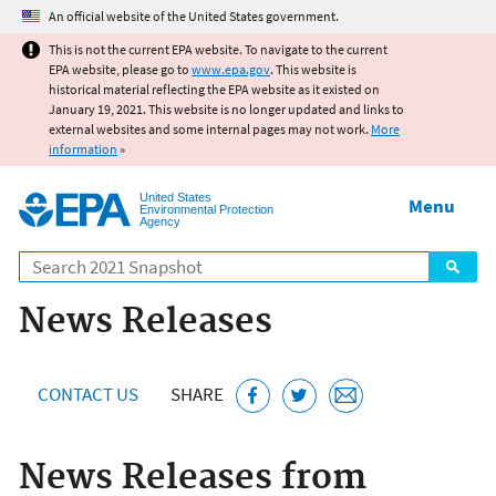
Jump to main content
An official website of the United States government.
This is not the current EPA website. To navigate to the current
EPA website, please go to
www.epa.gov
. This website is
historical material reflecting the EPA website as it existed on
January 19, 2021. This website is no longer updated and links to
external websites and some internal pages may not work.
More
information
»
United States
Menu
Environmental Protection
Agency
Search
News Releases
CONTACT US
SHARE
News Releases from