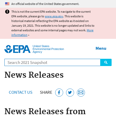
Jump to main content
An official website of the United States government.
This is not the current EPA website. To navigate to the current
EPA website, please go to
www.epa.gov
. This website is
historical material reflecting the EPA website as it existed on
January 19, 2021. This website is no longer updated and links to
external websites and some internal pages may not work.
More
information
»
United States
Menu
Environmental Protection
Agency
Search
News Releases
CONTACT US
SHARE
News Releases from