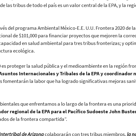
e las tribus de todo el país es un valor central de la EPA, y la re
avés del programa Ambiental México-E.E. U.U. Frontera 2020 de l
onal de $101,000 para financiar proyectos que mejoren la correc
apacidad en salud ambiental para tres tribus fronterizas; y opti
uctura ecológica.
es proteger la salud pública y el medioambiente en la región fro
Asuntos Internacionales y Tribales de la EPA y coordinador n
os fomentarán la labor que ha logrado significativas mejoras san
ientales que enfrentamos a lo largo de la frontera es una prio
ador regional de la EPA para el Pacífico Sudoeste John Bust
dos de la frontera compartida”.
Intertribal de Arizona
colaborarán con tres tribus miembros,
la n