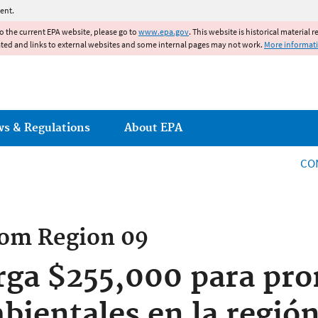
Jump to main content
ent.
to the current EPA website, please go to
www.epa.gov
. This website is historical material 
ated and links to external websites and some internal pages may not work.
More informat
ws & Regulations
About EPA
CO
rom
Region 09
rga $255,000 para pr
bientales en la región