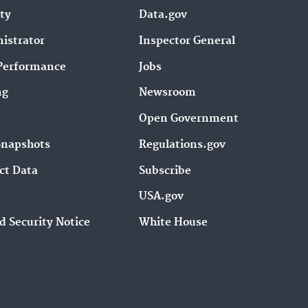
ity
Data.gov
istrator
Inspector General
Performance
Jobs
ng
Newsroom
Open Government
Snapshots
Regulations.gov
ct Data
Subscribe
USA.gov
d Security Notice
White House