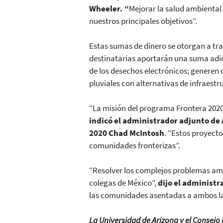
Wheeler.
“
Mejorar la salud ambiental d
nuestros principales objetivos”.
Estas sumas de dinero se otorgan a tr
destinatarias aportarán una suma adici
de los desechos electrónicos; generen c
pluviales con alternativas de infraestr
“La misión del programa Frontera 2020 
indicó el administrador adjunto de 
2020 Chad McIntosh
. “Estos proyect
comunidades fronterizas”.
“Resolver los complejos problemas amb
colegas de México”,
dijo el administr
las comunidades asentadas a ambos la
La Universidad de Arizona y el Consejo 