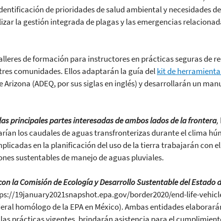
identificación de prioridades de salud ambiental y necesidades de
lizar la gestión integrada de plagas y las emergencias relaciona
lleres de formación para instructores en prácticas seguras de r
tres comunidades. Ellos adaptarán la guía del
kit de herramienta
Arizona (ADEQ, por sus siglas en inglés) y desarrollarán un manu
las principales partes interesadas de ambos lados de la frontera
,
arían los caudales de aguas transfronterizas durante el clima h
licadas en la planificación del uso de la tierra trabajarán con e
ones sustentables de manejo de aguas pluviales.
con la Comisión de Ecología y Desarrollo Sustentable del Estado 
tps://19january2021snapshot.epa.gov/border2020/end-life-vehicl
ral homólogo de la EPA en México). Ambas entidades elaborarán
n las prácticas vigentes, brindarán asistencia para el cumplimient