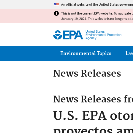
An official website of the United States governm
This is not the current EPA website. To navigate 
January 19, 2021. This website is no longer upd
United States
Environmental Protection
Agency
Main menu
Environmental Topics
La
News Releases
News Releases f
U.S. EPA oto
proyectos am