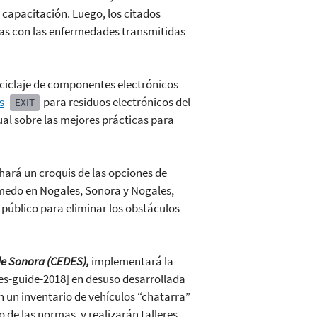
 capacitación. Luego, los citados
das con las enfermedades transmitidas
eciclaje de componentes electrónicos
s
para residuos electrónicos del
EXIT
al sobre las mejores prácticas para
hará un croquis de las opciones de
úmedo en Nogales, Sonora y Nogales,
l público para eliminar los obstáculos
de Sonora
(CEDES),
implementará la
es-guide-2018] en desuso desarrollada
 un inventario de vehículos “chatarra”
o de las normas, y realizarán talleres