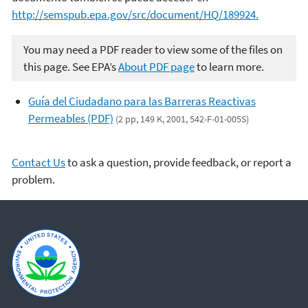
http://semspub.epa.gov/src/document/HQ/189924.
You may need a PDF reader to view some of the files on
this page. See EPA’s
About PDF page
to learn more.
Guía del Ciudadano para las Barreras Reactivas
Permeables (PDF)
(2 pp, 149 K, 2001, 542-F-01-005S)
Contact Us
to ask a question, provide feedback, or report a
problem.