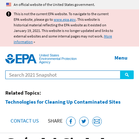
Jump to main content
An official website of the United States government.
This is not the current EPA website. To navigate to the current
EPA website, please go to
www.epa.gov
. This website is
historical material reflecting the EPA website as it existed on
January 19, 2021. This website is no longer updated and links to
external websites and some internal pages may not work.
More
information
»
United States
Menu
Environmental Protection
Agency
Search
Related Topics:
Technologies for Cleaning Up Contaminated Sites
CONTACT US
SHARE