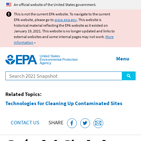
Jump to main content
An official website of the United States government.
This is not the current EPA website. To navigate to the current
EPA website, please go to
www.epa.gov
. This website is
historical material reflecting the EPA website as it existed on
January 19, 2021. This website is no longer updated and links to
external websites and some internal pages may not work.
More
information
»
United States
Menu
Environmental Protection
Agency
Search
Related Topics:
Technologies for Cleaning Up Contaminated Sites
CONTACT US
SHARE