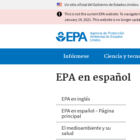
Un sitio oficial del Gobierno de Estados Unidos.
This is not the current EPA website. To navigate 
January 19, 2021. This website is no longer upd
Agencia de Protección
Ambiental de Estados
Unidos
Main menu
Infórmese
Ciencia y tecn
EPA en español
EPA en español
EPA en inglés
EPA en español – Página
principal
El medioambiente y su
salud