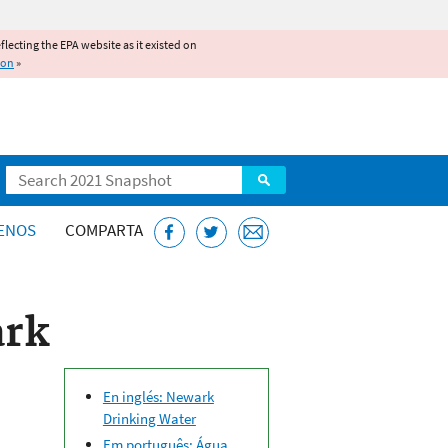
reflecting the EPA website as it existed on
ion
»
Search
ENOS
COMPARTA
ark
En inglés: Newark
Drinking Water
Em português: Água