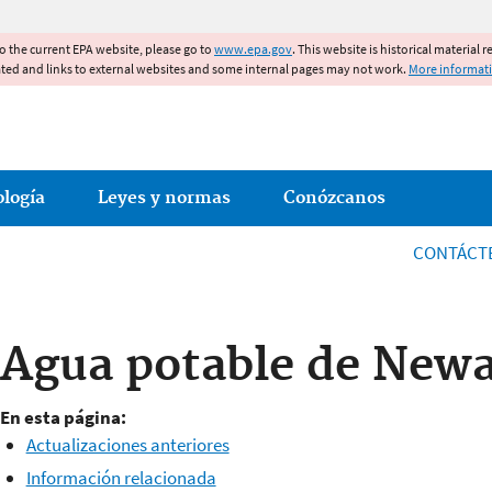
Jump to main content
to the current EPA website, please go to
www.epa.gov
. This website is historical material 
ated and links to external websites and some internal pages may not work.
More informat
ología
Leyes y normas
Conózcanos
CONTÁCT
Agua potable de New
En esta página:
Actualizaciones anteriores
Información relacionada