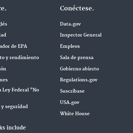
e.
Conéctese.
l‌és
Data.gov
dad
Inspector General
ador de EPA
Empleos
to y rendimiento
Sala de prensa
ión
Gobierno abierto
nes
Regulations.gov
a Ley Federal "No
Suscríbase
USA.gov
 y seguridad
White House
ks include