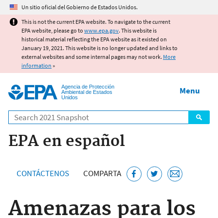
Jump to main content
Un sitio oficial del Gobierno de Estados Unidos.
This is not the current EPA website. To navigate to the current
EPA website, please go to
www.epa.gov
. This website is
historical material reflecting the EPA website as it existed on
January 19, 2021. This website is no longer updated and links to
external websites and some internal pages may not work.
More
information
»
Agencia de Protección
Menu
Ambiental de Estados
Unidos
Search
EPA en español
CONTÁCTENOS
COMPARTA
Amenazas para los