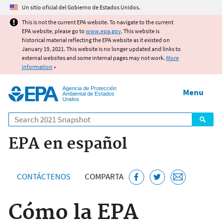
Jump to main content
Un sitio oficial del Gobierno de Estados Unidos.
This is not the current EPA website. To navigate to the current
EPA website, please go to
www.epa.gov
. This website is
historical material reflecting the EPA website as it existed on
January 19, 2021. This website is no longer updated and links to
external websites and some internal pages may not work.
More
information
»
Agencia de Protección
Menu
Ambiental de Estados
Unidos
Search
EPA en español
CONTÁCTENOS
COMPARTA
Cómo la EPA