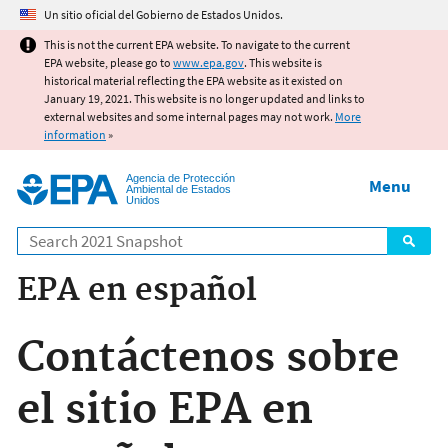
Jump to main content
Un sitio oficial del Gobierno de Estados Unidos.
This is not the current EPA website. To navigate to the current
EPA website, please go to
www.epa.gov
. This website is
historical material reflecting the EPA website as it existed on
January 19, 2021. This website is no longer updated and links to
external websites and some internal pages may not work.
More
information
»
Agencia de Protección
Menu
Ambiental de Estados
Unidos
Search
EPA en español
Contáctenos sobre
el sitio EPA en