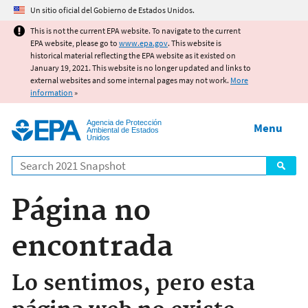
Jump to main content
Un sitio oficial del Gobierno de Estados Unidos.
This is not the current EPA website. To navigate to the current
EPA website, please go to
www.epa.gov
. This website is
historical material reflecting the EPA website as it existed on
January 19, 2021. This website is no longer updated and links to
external websites and some internal pages may not work.
More
information
»
Agencia de Protección
Menu
Ambiental de Estados
Unidos
Search
Página no
encontrada
Lo sentimos, pero esta