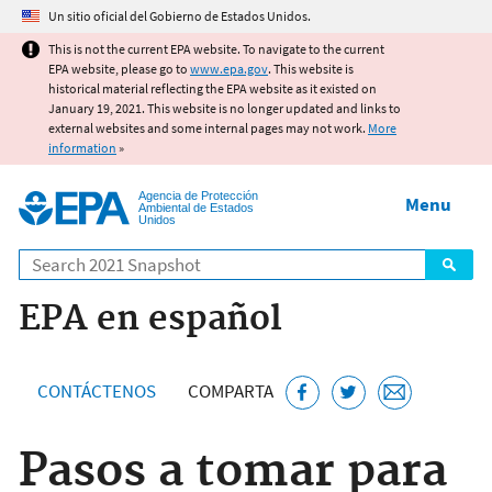
Jump to main content
Un sitio oficial del Gobierno de Estados Unidos.
This is not the current EPA website. To navigate to the current
EPA website, please go to
www.epa.gov
. This website is
historical material reflecting the EPA website as it existed on
January 19, 2021. This website is no longer updated and links to
external websites and some internal pages may not work.
More
information
»
Agencia de Protección
Menu
Ambiental de Estados
Unidos
Search
EPA en español
CONTÁCTENOS
COMPARTA
Pasos a tomar para