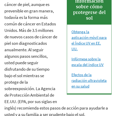
información
cáncer de piel, aunque es
sobre cómo
prevenible en gran manera,
protegerse del
todavía es la forma más
sol
común de cáncer en Estados
Unidos. Más de 3.5 millones
Obtenga la
de nuevos casos de cáncer de
aplicación móvil para
piel son diagnosticados
el Índice UV en EE.
UU.
anualmente. Al seguir
algunos pasos sencillos,
Infórmese sobre la
usted puede seguir
escala del índice UV
disfrutando de su tiempo
Efectos de la
bajo el sol mientras se
radiación ultravioleta
protege de la
en su salud
sobreexposición. La Agencia
de Protección Ambiental de
EE.UU. (EPA, por sus siglas en
inglés) recomienda estos pasos de acción para ayudarle a
usted y a su familia a ser prudente bajo el sol.