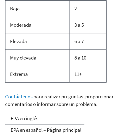
Baja
2
Moderada
3 a 5
Elevada
6 a 7
Muy elevada
8 a 10
Extrema
11+
Contáctenos
para realizar preguntas, proporcionar
comentarios o informar sobre un problema.
EPA en español
EPA en inglés
EPA en español – Página principal