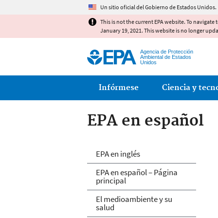
Un sitio oficial del Gobierno de Estados Unidos.
This is not the current EPA website. To navigate 
January 19, 2021. This website is no longer upd
Agencia de Protección
Ambiental de Estados
Unidos
Main menu
Infórmese
Ciencia y tecn
EPA en español
EPA en español
EPA en inglés
EPA en español – Página
principal
El medioambiente y su
salud