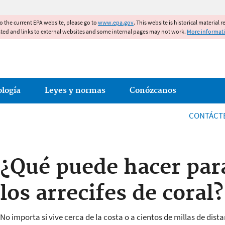
Jump to main content
to the current EPA website, please go to
www.epa.gov
. This website is historical material 
ated and links to external websites and some internal pages may not work.
More informat
ología
Leyes y normas
Conózcanos
CONTÁCT
¿Qué puede hacer par
los arrecifes de coral?
No importa si vive cerca de la costa o a cientos de millas de di