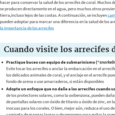
hacer para conservar la salud de los arrecifes de coral. Muchos de
se producen directamente en el agua, pero muchos otros proviene
tierra,incluso lejos de las costas. A continuación, se incluyen
camb
pueden adoptar para marcar una diferencia en la salud de los arr
la importancia de los arrecifes
Cuando visite los arrecifes 
Practique buceo con equipo de submarinismo (“
snorkeli
Evite tocar los arrecifes o anclar la embarcación en el arrecif
los delicados animales de coral, y el anclaje en el arrecife pu
fondo de arena o use amarraderos, si están disponibles
Adopte un enfoque que no dañe a los arrecifes cuando u
de los protectores solares, como la oxibenzona, pueden dañar 
de pantallas solares con óxido de titanio u óxido de zinc, en
inocuas para los corales. O bien, mejor aún, reduzca el uso de
camiseta de mangas largas o de neopreno para evitar la que