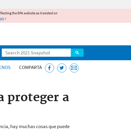
reflecting the EPA website as it existed on
ion
»
Search
ENOS
COMPARTA
a proteger a
stancia, hay muchas cosas que puede