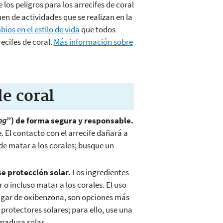
 los peligros para los arrecifes de coral
n de actividades que se realizan en la
ios en el estilo de vida
que todos
ecifes de coral.
Más información sobre
de coral
ng
”) de forma
segura y responsable.
e. El contacto con el arrecife dañará a
ede matar a los corales; busque un
se protección
solar.
Los ingredientes
o incluso matar a los corales. El uso
 lugar de oxibenzona, son opciones más
 protectores solares; para ello, use una
madura solar.