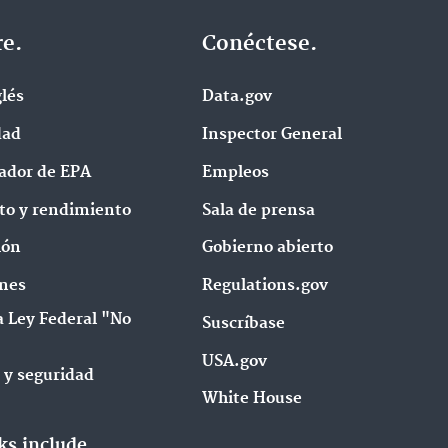
e.
Conéctese.
l‌és
Data.gov
dad
Inspector General
ador de EPA
Empleos
to y rendimiento
Sala de prensa
ión
Gobierno abierto
nes
Regulations.gov
a Ley Federal "No
Suscríbase
USA.gov
 y seguridad
White House
ks include