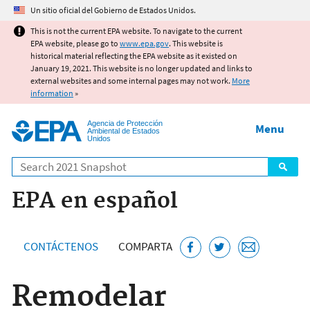
Jump to main content
Un sitio oficial del Gobierno de Estados Unidos.
This is not the current EPA website. To navigate to the current
EPA website, please go to
www.epa.gov
. This website is
historical material reflecting the EPA website as it existed on
January 19, 2021. This website is no longer updated and links to
external websites and some internal pages may not work.
More
information
»
Agencia de Protección
Menu
Ambiental de Estados
Unidos
Search
EPA en español
CONTÁCTENOS
COMPARTA
Remodelar