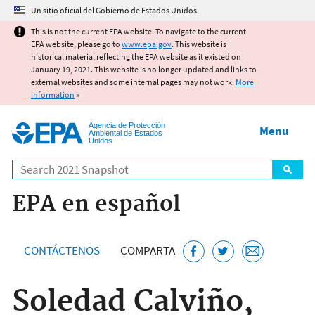
Jump to main content
Un sitio oficial del Gobierno de Estados Unidos.
This is not the current EPA website. To navigate to the current
EPA website, please go to
www.epa.gov
. This website is
historical material reflecting the EPA website as it existed on
January 19, 2021. This website is no longer updated and links to
external websites and some internal pages may not work.
More
information
»
Agencia de Protección
Menu
Ambiental de Estados
Unidos
Search
EPA en español
CONTÁCTENOS
COMPARTA
Soledad Calviño,