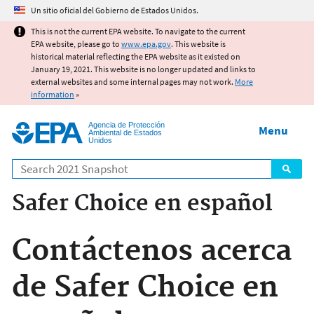
Jump to main content
Un sitio oficial del Gobierno de Estados Unidos.
This is not the current EPA website. To navigate to the current
EPA website, please go to
www.epa.gov
. This website is
historical material reflecting the EPA website as it existed on
January 19, 2021. This website is no longer updated and links to
external websites and some internal pages may not work.
More
information
»
Agencia de Protección
Menu
Ambiental de Estados
Unidos
Search
Safer Choice en español
Contáctenos acerca
de Safer Choice en