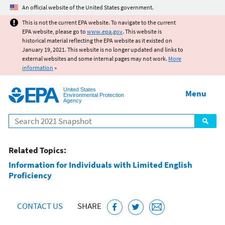
Jump to main content
An official website of the United States government.
This is not the current EPA website. To navigate to the current
EPA website, please go to
www.epa.gov
. This website is
historical material reflecting the EPA website as it existed on
January 19, 2021. This website is no longer updated and links to
external websites and some internal pages may not work.
More
information
»
United States
Menu
Environmental Protection
Agency
Search
Related Topics:
Information for Individuals with Limited English
Proficiency
CONTACT US
SHARE