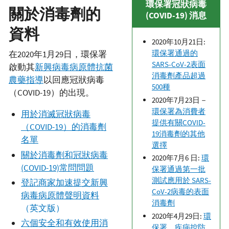
環保署冠狀病毒
關於消毒劑的
(COVID-19) 消息
資料
2020年10月21日:
環保署通過的
在2020年1月29日，環保署
SARS-CoV-2表面
啟動其
新興病毒病原體抗菌
消毒劑產品超過
農藥指導
以回應冠狀病毒
500種
（COVID-19）的出現。
2020年7月23日－
環保署為消費者
用於消滅冠狀病毒
提供有關COVID-
（COVID-19）的消毒劑
19消毒劑的其他
名單
選擇
關於消毒劑和冠狀病毒
2020年7月6 日:
環
(COVID-19)常問問題
保署通過第一批
測試應用於 SARS-
登記商家加速提交新興
CoV-2病毒的表面
病毒病原體聲明資料
消毒劑
（英文版）
2020年4月29日:
環
六個安全和有效使用消
保署，疾病控防