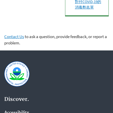
對付COVID-19的
消毒劑名單
Contact Us
to ask a question, provide feedback, or report a
problem.
Discover.
Accessibility