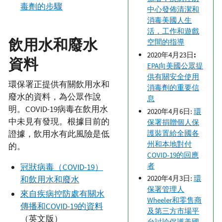
毒劑的步驟
中心發佈清潔和
消毒美國人生
活，工作和遊戲
飲用水和廢水
空間的指導
2020年4月23日
:
資料
EPA向美國公眾提
供有關安全使用
環保署正提供有關飲用水和
消毒劑的重要信
廢水的資料，為公眾作說
息
明。COVID-19病毒在飲用水
2020年4月6日:
環
中未見有發現。根據目前的
保署捐贈個人保
證據，飲用水有此風險是低
護裝置給全國各
州和本地對付
的。
COVID-19的回應
者
冠狀病毒（COVID-19）
2020年4月3日:
環
和飲用水和廢水
保署管理人
來自疾病控防處有關水
Wheeler和零售商
傳播和COVID-19的資料
及第三方市場平
（英文版）
台討論保護美國