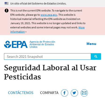
Jump to main content
Un sitio oficial del Gobierno de Estados Unidos.
This is not the current EPA website. To navigate to the current
EPA website, please go to
www.epa.gov
. This website is
historical material reflecting the EPA website as it existed on
January 19, 2021. This website is no longer updated and links to
external websites and some internal pages may not work.
More
information
»
Agencia de Protección
Menu
Ambiental de Estados
Unidos
Search
Seguridad Laboral al Usar
Pesticidas
CONTÁCTENOS
COMPARTA