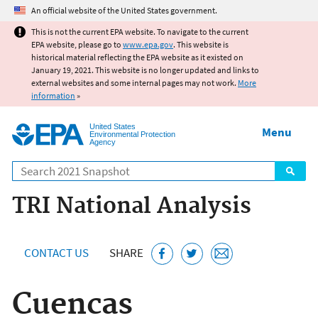
Jump to main content
An official website of the United States government.
This is not the current EPA website. To navigate to the current
EPA website, please go to
www.epa.gov
. This website is
historical material reflecting the EPA website as it existed on
January 19, 2021. This website is no longer updated and links to
external websites and some internal pages may not work.
More
information
»
United States
Menu
Environmental Protection
Agency
Search
TRI National Analysis
CONTACT US
SHARE
Cuencas