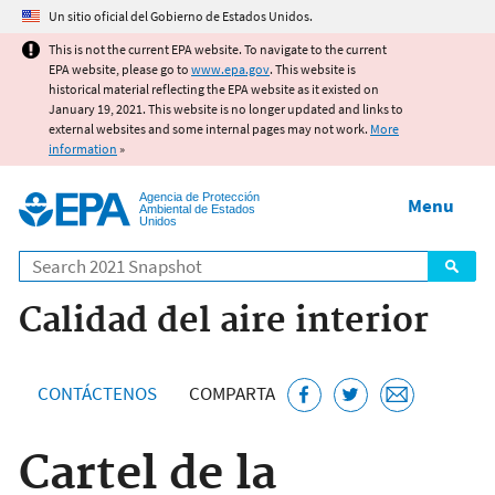
Jump to main content
Un sitio oficial del Gobierno de Estados Unidos.
This is not the current EPA website. To navigate to the current
EPA website, please go to
www.epa.gov
. This website is
historical material reflecting the EPA website as it existed on
January 19, 2021. This website is no longer updated and links to
external websites and some internal pages may not work.
More
information
»
Agencia de Protección
Menu
Ambiental de Estados
Unidos
Search
Calidad del aire interior
CONTÁCTENOS
COMPARTA
Cartel de la