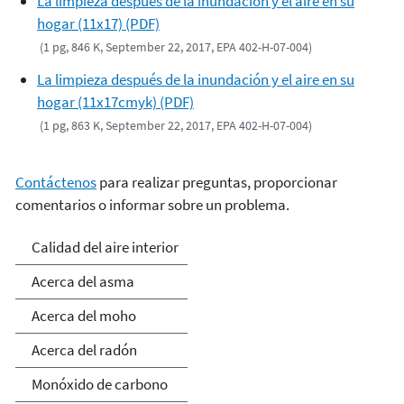
La limpieza después de la inundación y el aire en su
hogar (11x17) (PDF)
(1 pg, 846 K, September 22, 2017, EPA 402-H-07-004)
La limpieza después de la inundación y el aire en su
hogar (11x17cmyk) (PDF)
(1 pg, 863 K, September 22, 2017, EPA 402-H-07-004)
Contáctenos
para realizar preguntas, proporcionar
comentarios o informar sobre un problema.
Calidad del Aire Interior
Calidad del aire interior
Acerca del asma
Acerca del moho
Acerca del radón
Monóxido de carbono