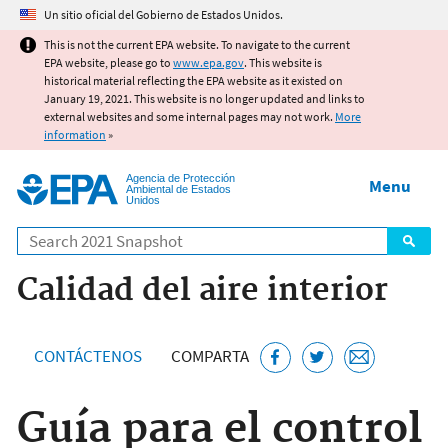
Jump to main content
Un sitio oficial del Gobierno de Estados Unidos.
This is not the current EPA website. To navigate to the current
EPA website, please go to
www.epa.gov
. This website is
historical material reflecting the EPA website as it existed on
January 19, 2021. This website is no longer updated and links to
external websites and some internal pages may not work.
More
information
»
Agencia de Protección
Menu
Ambiental de Estados
Unidos
Search
Calidad del aire interior
CONTÁCTENOS
COMPARTA
Guía para el control