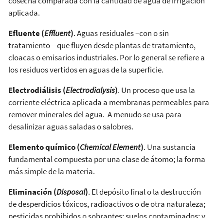
cosecha comparada con la cantidad de agua de irrigación
aplicada.
Efluente (
Effluent
)
. Aguas residuales –con o sin
tratamiento—que fluyen desde plantas de tratamiento,
cloacas o emisarios industriales. Por lo general se refiere a
los residuos vertidos en aguas de la superficie.
Electrodiálisis (
Electrodialysis
)
. Un proceso que usa la
corriente eléctrica aplicada a membranas permeables para
remover minerales del agua. A menudo se usa para
desalinizar aguas saladas o salobres.
Elemento químico (
Chemical Element
)
. Una sustancia
fundamental compuesta por una clase de átomo; la forma
más simple de la materia.
Eliminación (
Disposal
)
. El depósito final o la destrucción
de desperdicios tóxicos, radioactivos o de otra naturaleza;
pesticidas prohibidos o sobrantes; suelos contaminados; y