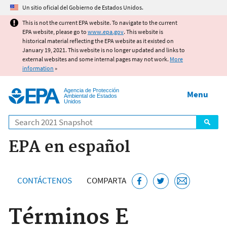
Jump to main content
Un sitio oficial del Gobierno de Estados Unidos.
This is not the current EPA website. To navigate to the current
EPA website, please go to
www.epa.gov
. This website is
historical material reflecting the EPA website as it existed on
January 19, 2021. This website is no longer updated and links to
external websites and some internal pages may not work.
More
information
»
Agencia de Protección
Menu
Ambiental de Estados
Unidos
Search
EPA en español
CONTÁCTENOS
COMPARTA
Términos E