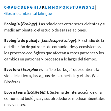
0-9
A
B
C
D
E
F
G
H
I
J
K
L
M
N
O
P
Q
R
S
T
U
V
W
X
Y
Z
|
Glosario ambiental bilingüe
Ecología (
Ecology
)
. Las relaciones entre seres vivientes y su
medio ambiente, o el estudio de esas relaciones.
Ecología de paisaje (
Landscape Ecology
).
El estudio de la
distribución de patrones de comunidades y ecosistemas,
los procesos ecológicos que afectan a estos patrones y los
cambios en patrones y procesos a lo largo del tiempo.
Ecósfera (
Ecosphere
)
. La “bio-burbuja” que contiene la
vida de la tierra, las aguas de la superficie y el aire. (Vea:
Biósfera)
Ecosistema (
Ecosystem
)
. Sistema de interacción de una
comunidad biológica y sus alrededores medioambientales
no vivientes.