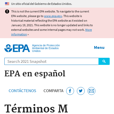
Jump to main content
Un sitio oficial del Gobierno de Estados Unidos.
This is not the current EPA website. To navigate to the current
EPA website, please go to
www.epa.gov
. This website is
historical material reflecting the EPA website as it existed on
January 19, 2021. This website is no longer updated and links to
external websites and some internal pages may not work.
More
information
»
Agencia de Protección
Menu
Ambiental de Estados
Unidos
Search
EPA en español
CONTÁCTENOS
COMPARTA
Términos M