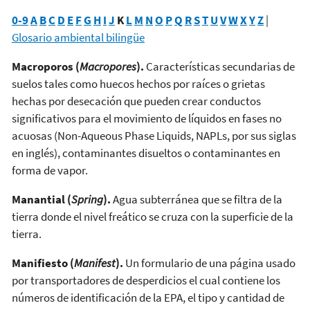
0-9
A
B
C
D
E
F
G
H
I
J
K
L
M
N
O
P
Q
R
S
T
U
V
W
X
Y
Z
|
Glosario ambiental bilingüe
Macroporos (
Macropores
).
Características secundarias de
suelos tales como huecos hechos por raíces o grietas
hechas por desecación que pueden crear conductos
significativos para el movimiento de líquidos en fases no
acuosas (Non-Aqueous Phase Liquids, NAPLs, por sus siglas
en inglés), contaminantes disueltos o contaminantes en
forma de vapor.
M
anantial (
Spring
).
Agua subterránea que se filtra de la
tierra donde el nivel freático se cruza con la superficie de la
tierra.
Manifiesto (
Manifest
).
Un formulario de una página usado
por transportadores de desperdicios el cual contiene los
números de identificación de la EPA, el tipo y cantidad de