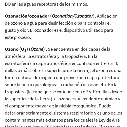
DO en las aguas receptoras de los mismos.
Ozonación/ozonador (
Ozonation/Ozonator
).
Aplicación
de ozono a agua para desinfección o para controlar el
gusto y olor. El ozonador es el dispositivo utilizado para
este proceso.
Ozono (O
) (
Ozone
) .
Se encuentra en dos capas de la
3
atmósfera: la estratosfera y la troposfera. En la
estratosfera (la capa atmosférica encontrada entre 7 a 10
millas o más sobre la superficie de la tierra), el ozono es una
forma natural de oxígeno que provee una capa protectora
sobre la tierra que bloquea la radiación ultravioleta. En la
troposfera (la capa que se extiende entre 7 y 10 millas desde
la superficie de la tierra), el ozono es un oxidante químico y
el componente mayor de la niebla fotoquímica. Puede
deteriorar seriamente el sistema respiratorio y es uno de los
contaminantes más extensos para los cuales la Ley de Aire
Limpio le requiere a EPA establecer estándares. El ozono en