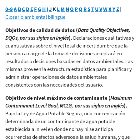
0-9
A
B
C
D
E
F
G
H
I
J
K
L
M
N
O
P
Q
R
S
T
U
V
W
X
Y
Z
|
Glosario ambiental bilingüe
Objetivos de calidad de datos (
Data Quality Objectives,
DQOs, por sus siglas en inglés
).
Declaraciones cualitativas y
cuantitativas sobre el nivel total de incertidumbre que la
persona a cargo de la toma de decisiones aceptará en
resultados o decisiones basadas en datos ambientales. Las
mismas proveen la estructura estadística para planificar y
administrar operaciones de datos ambientales
consistentes con las necesidades del usuario.
Objetivo de nivel máximo de contaminante (
Maximum
Contaminant Level Goal, MCLG, por sus siglas en inglés
).
Bajo la Ley de Agua Potable Segura, una concentración
determinada de un contaminante de agua potable
establecida al nivel en donde no hay ni se anticipa
ocurrencias de efectos adversos a la salud humana, y que