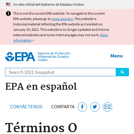
Jump to main content
Un sitio oficial del Gobierno de Estados Unidos.
This is not the current EPA website. To navigate to the current
EPA website, please go to
www.epa.gov
. This website is
historical material reflecting the EPA website as it existed on
January 19, 2021. This website is no longer updated and links to
external websites and some internal pages may not work.
More
information
»
Agencia de Protección
Menu
Ambiental de Estados
Unidos
Search
EPA en español
CONTÁCTENOS
COMPARTA
Términos O